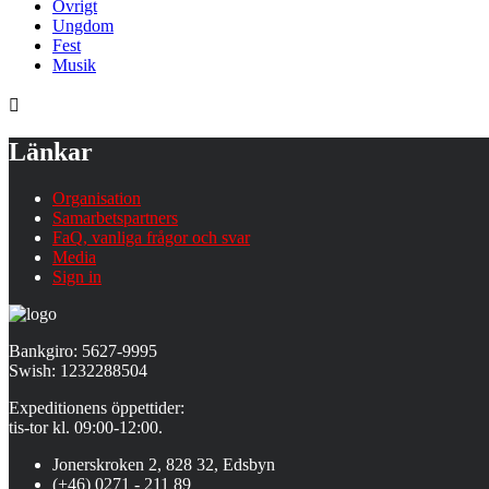
Övrigt
Ungdom
Fest
Musik
Länkar
Organisation
Samarbetspartners
FaQ, vanliga frågor och svar
Media
Sign in
Bankgiro: 5627-9995
Swish: 1232288504
Expeditionens öppettider:
tis-tor kl. 09:00-12:00.
Jonerskroken 2, 828 32, Edsbyn
(+46) 0271 - 211 89