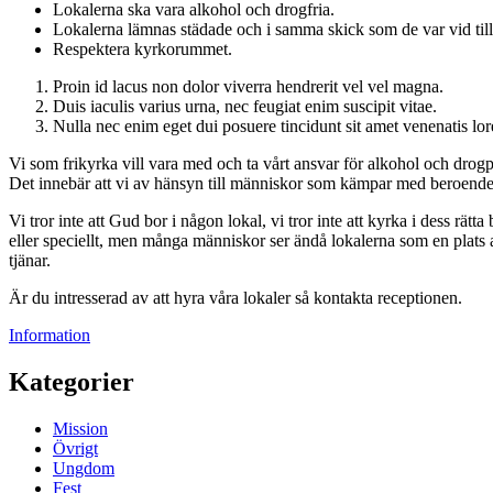
Lokalerna ska vara alkohol och drogfria.
Lokalerna lämnas städade och i samma skick som de var vid till
Respektera kyrkorummet.
Proin id lacus non dolor viverra hendrerit vel vel magna.
Duis iaculis varius urna, nec feugiat enim suscipit vitae.
Nulla nec enim eget dui posuere tincidunt sit amet venenatis lo
Vi som frikyrka vill vara med och ta vårt ansvar för alkohol och drog
Det innebär att vi av hänsyn till människor som kämpar med beroende av
Vi tror inte att Gud bor i någon lokal, vi tror inte att kyrka i dess rä
eller speciellt, men många människor ser ändå lokalerna som en plats a
tjänar.
Är du intresserad av att hyra våra lokaler så kontakta receptionen.
Information
Kategorier
Mission
Övrigt
Ungdom
Fest