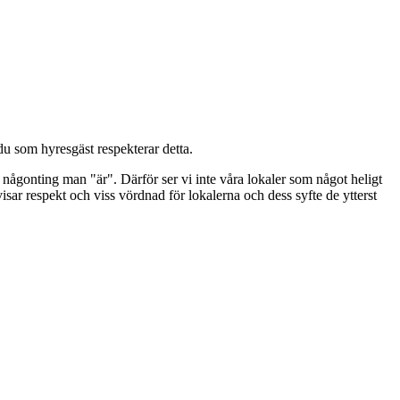
du som hyresgäst respekterar detta.
är någonting man "är". Därför ser vi inte våra lokaler som något heligt
sar respekt och viss vördnad för lokalerna och dess syfte de ytterst