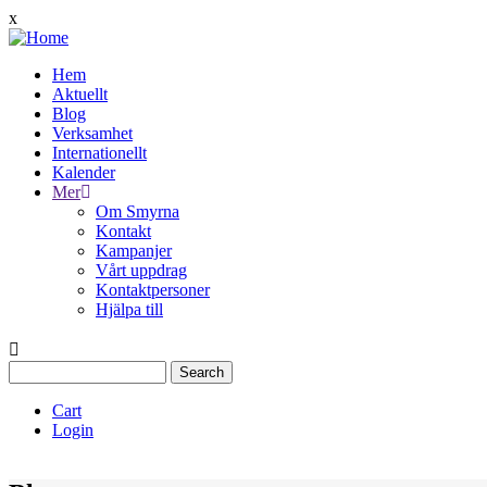
Skip
x
to
main
Hem
content
Aktuellt
Main
Blog
navigation
Verksamhet
Internationellt
Kalender
Mer
Om Smyrna
Kontakt
Kampanjer
Vårt uppdrag
Kontaktpersoner
Hjälpa till
Search
Cart
Login
Quịck
Menu