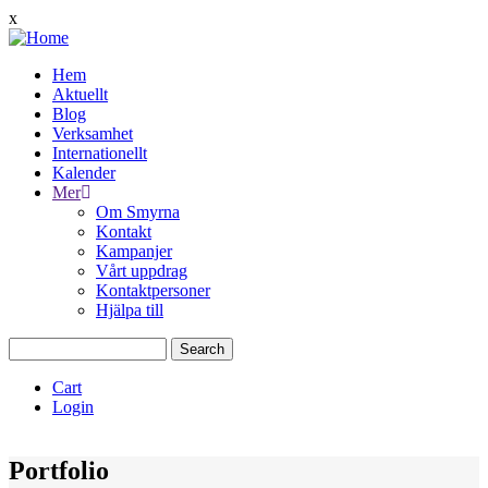
Skip
x
to
main
Hem
content
Aktuellt
Main
Blog
navigation
Verksamhet
Internationellt
Kalender
Mer
Om Smyrna
Kontakt
Kampanjer
Vårt uppdrag
Kontaktpersoner
Hjälpa till
Search
Cart
Login
Quịck
Menu
Portfolio