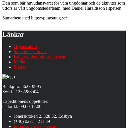
Den som bär huvudansvaret för våra ungdomar och de aktiviter som
utförs är vårt ungdomsledarteam, med Daniel Haraldsson i spetsen.
Samarbete med https://pingstung.se/
Länkar
Organisation
Samarbetspartners
FaQ, vanliga frågor och svar
Media
Sign in
Bankgiro: 5627-9995
Swish: 1232288504
Expeditionens öppettider:
tis-tor kl. 09:00-12:00.
Jonerskroken 2, 828 32, Edsbyn
(+46) 0271 - 211 89
info@smyrnaedsbyn.se