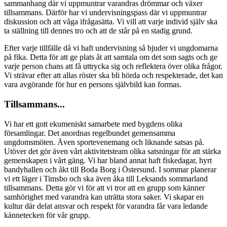
sammanhang där vi uppmuntrar varandras drömmar och växer
tillsammans. Därför har vi undervisningspass där vi uppmuntrar
diskussion och att våga ifrågasätta. Vi vill att varje individ själv ska
ta ställning till dennes tro och att de står på en stadig grund.
Efter varje tillfälle då vi haft undervisning så bjuder vi ungdomarna
på fika. Detta för att ge plats åt att samtala om det som sagts och ge
varje person chans att få uttrycka sig och reflektera över olika frågor.
Vi strävar efter att allas röster ska bli hörda och respekterade, det kan
vara avgörande för hur en persons självbild kan formas.
Tillsammans...
Vi har ett gott ekumeniskt samarbete med bygdens olika
församlingar. Det anordnas regelbundet gemensamma
ungdomsmöten. Även sportevenemang och liknande satsas på.
Utöver det gör även vårt aktivitetsteam olika satsningar för att stärka
gemenskapen i vårt gäng. Vi har bland annat haft fiskedagar, hyrt
bandyhallen och åkt till Boda Borg i Östersund. I sommar planerar
vi ett läger i Timsbo och ska även åka till Leksands sommarland
tillsammans. Detta gör vi för att vi tror att en grupp som känner
samhörighet med varandra kan uträtta stora saker. Vi skapar en
kultur där delat ansvar och respekt för varandra får vara ledande
kännetecken för vår grupp.