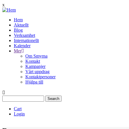
Hoppa
x
till
huvudinnehåll
Hem
Aktuellt
Main
Blog
navigation
Verksamhet
Internationellt
Kalender
Mer
Om Smyrna
Kontakt
Kampanjer
Vårt uppdrag
Kontaktpersoner
Hjälpa till
Search
Cart
Login
Quịck
Menu