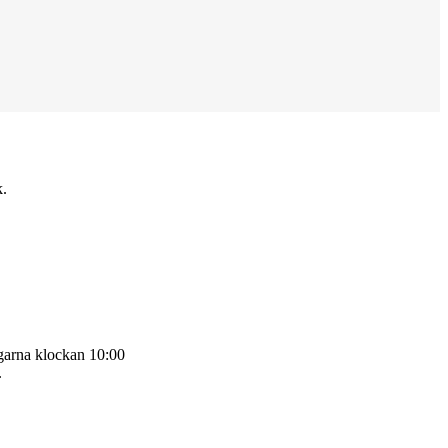
k.
garna klockan 10:00
.