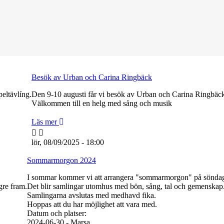
Besök av Urban och Carina Ringbäck
eltävlíng.
Den 9-10 augusti får vi besök av Urban och Carina Ringbäc
Välkommen till en helg med sång och musik
Läs mer
lör, 08/09/2025 - 18:00
Sommarmorgon 2024
I sommar kommer vi att arrangera "sommarmorgon" på sönda
gre fram.
Det blir samlingar utomhus med bön, sång, tal och gemenskap
Samlingarna avslutas med medhavd fika.
Hoppas att du har möjlighet att vara med.
Datum och platser:
2024-06-30 - Marsa